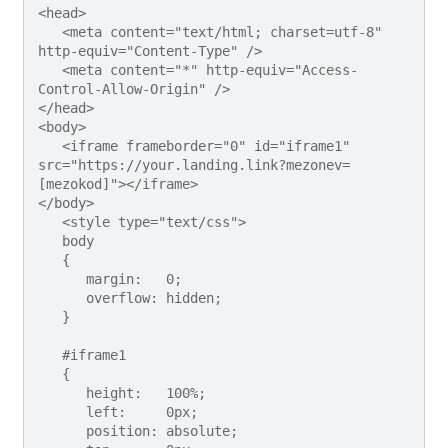
<head>

   <meta content="text/html; charset=utf-8" 
http-equiv="Content-Type" />

   <meta content="*" http-equiv="Access-
Control-Allow-Origin" />

</head>

<body>

   <iframe frameborder="0" id="iframe1" 
src="https://your.landing.link?mezonev=
[mezokod]"></iframe>

</body>

   <style type="text/css">

   body

   {

      margin:   0;

      overflow: hidden;

   }

   #iframe1

   {

      height:   100%;

      left:     0px;

      position: absolute;
