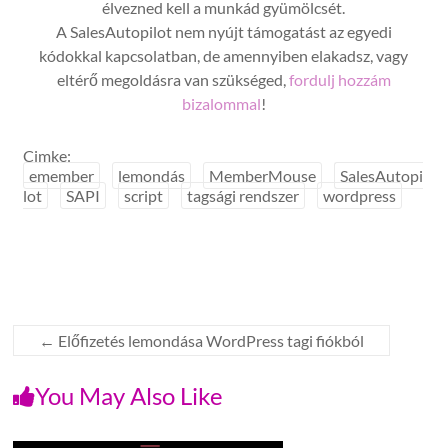
élvezned kell a munkád gyümölcsét.
A SalesAutopilot nem nyújt támogatást az egyedi
kódokkal kapcsolatban, de amennyiben elakadsz, vagy
eltérő megoldásra van szükséged,
fordulj hozzám
bizalommal
!
Cimke:
emember
lemondás
MemberMouse
SalesAutopi
lot
SAPI
script
tagsági rendszer
wordpress
←
Előfizetés lemondása WordPress tagi fiókból
You May Also Like