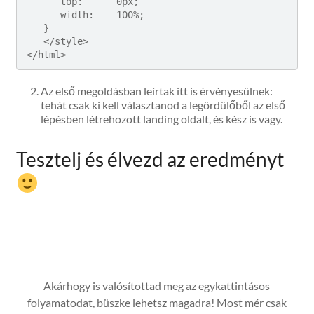
      top:      0px;

      width:    100%;

   }

   </style>

</html>
Az első megoldásban leírtak itt is érvényesülnek:
tehát csak ki kell választanod a legördülőből az első
lépésben létrehozott landing oldalt, és kész is vagy.
Tesztelj és élvezd az eredményt
Akárhogy is valósítottad meg az egykattintásos
folyamatodat, büszke lehetsz magadra! Most mér csak