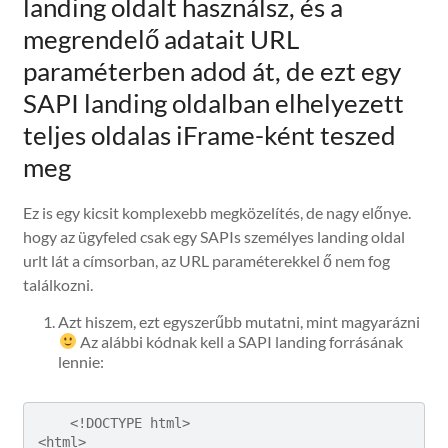
landing oldalt használsz, és a
megrendelő adatait URL
paraméterben adod át, de ezt egy
SAPI landing oldalban elhelyezett
teljes oldalas iFrame-ként teszed
meg
Ez is egy kicsit komplexebb megközelítés, de nagy előnye.
hogy az ügyfeled csak egy SAPIs személyes landing oldal
urlt lát a címsorban, az URL paraméterekkel ő nem fog
találkozni.
Azt hiszem, ezt egyszerűbb mutatni, mint magyarázni
Az alábbi kódnak kell a SAPI landing forrásának
lennie:
    <!DOCTYPE html>

<html>
