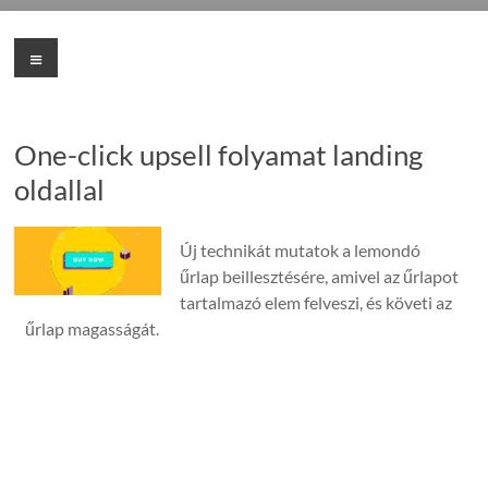
Skip
to
Indulj
Menu
content
profin
a
One-click upsell folyamat landing
SalesAutopilottal!
oldallal
Indulj
profin
Új technikát mutatok a lemondó
a
űrlap beillesztésére, amivel az űrlapot
SalesAutopilottal!
tartalmazó elem felveszi, és követi az
űrlap magasságát.