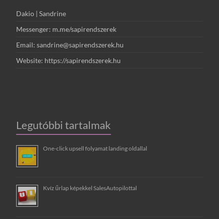
Dakio | Sandrine
Messenger: m.me/sapirendszerek
Email: sandrine@sapirendszerek.hu
Website: https://sapirendszerek.hu
Legutóbbi tartalmak
One-click upsell folyamat landing oldallal
Kvíz űrlap képekkel SalesAutopilottal